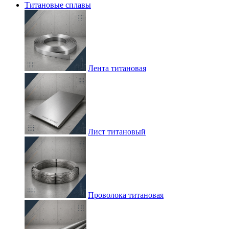
Титановые сплавы
Лента титановая
Лист титановый
Проволока титановая