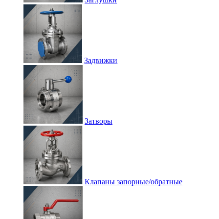
Задвижки
Затворы
Клапаны запорные/обратные