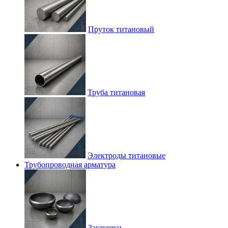
Пруток титановый
Труба титановая
Электроды титановые
Трубопроводная арматура
Заглушки