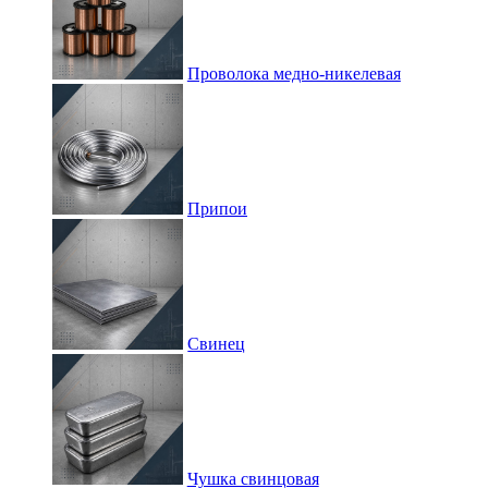
Проволока медно-никелевая
Припои
Свинец
Чушка свинцовая