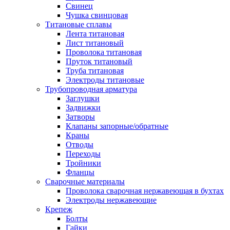
Свинец
Чушка свинцовая
Титановые сплавы
Лента титановая
Лист титановый
Проволока титановая
Пруток титановый
Труба титановая
Электроды титановые
Трубопроводная арматура
Заглушки
Задвижки
Затворы
Клапаны запорные/обратные
Краны
Отводы
Переходы
Тройники
Фланцы
Сварочные материалы
Проволока сварочная нержавеющая в бухтах
Электроды нержавеющие
Крепеж
Болты
Гайки