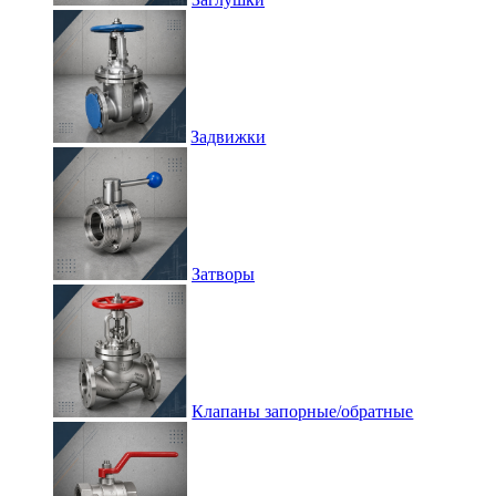
Задвижки
Затворы
Клапаны запорные/обратные