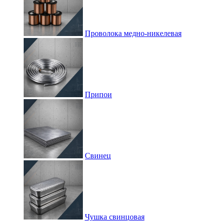
Проволока медно-никелевая
Припои
Свинец
Чушка свинцовая