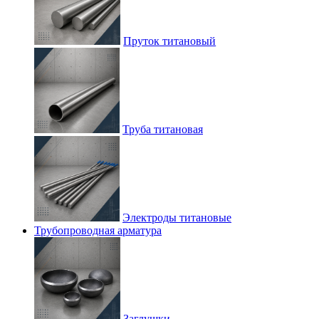
Пруток титановый
Труба титановая
Электроды титановые
Трубопроводная арматура
Заглушки