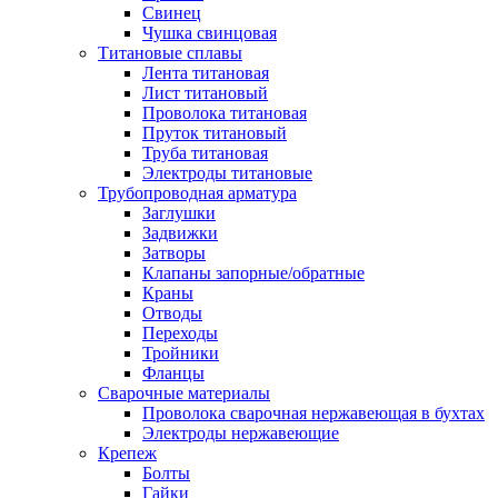
Свинец
Чушка свинцовая
Титановые сплавы
Лента титановая
Лист титановый
Проволока титановая
Пруток титановый
Труба титановая
Электроды титановые
Трубопроводная арматура
Заглушки
Задвижки
Затворы
Клапаны запорные/обратные
Краны
Отводы
Переходы
Тройники
Фланцы
Сварочные материалы
Проволока сварочная нержавеющая в бухтах
Электроды нержавеющие
Крепеж
Болты
Гайки