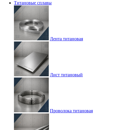
Титановые сплавы
Лента титановая
Лист титановый
Проволока титановая