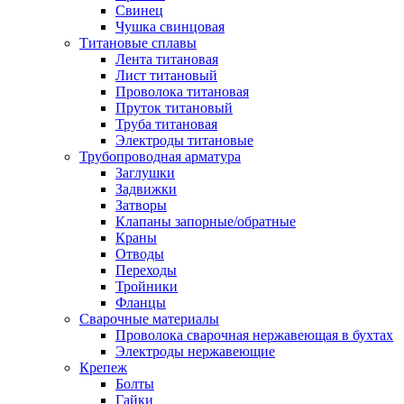
Свинец
Чушка свинцовая
Титановые сплавы
Лента титановая
Лист титановый
Проволока титановая
Пруток титановый
Труба титановая
Электроды титановые
Трубопроводная арматура
Заглушки
Задвижки
Затворы
Клапаны запорные/обратные
Краны
Отводы
Переходы
Тройники
Фланцы
Сварочные материалы
Проволока сварочная нержавеющая в бухтах
Электроды нержавеющие
Крепеж
Болты
Гайки