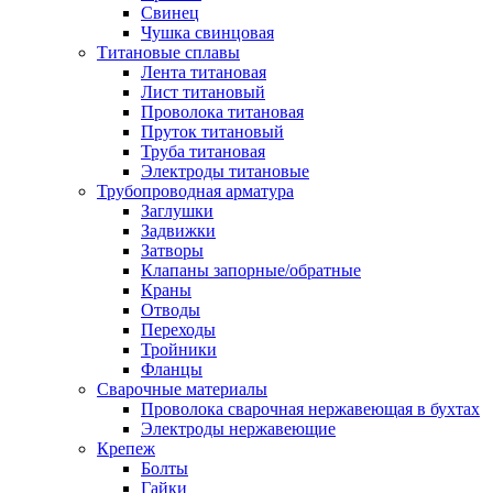
Свинец
Чушка свинцовая
Титановые сплавы
Лента титановая
Лист титановый
Проволока титановая
Пруток титановый
Труба титановая
Электроды титановые
Трубопроводная арматура
Заглушки
Задвижки
Затворы
Клапаны запорные/обратные
Краны
Отводы
Переходы
Тройники
Фланцы
Сварочные материалы
Проволока сварочная нержавеющая в бухтах
Электроды нержавеющие
Крепеж
Болты
Гайки